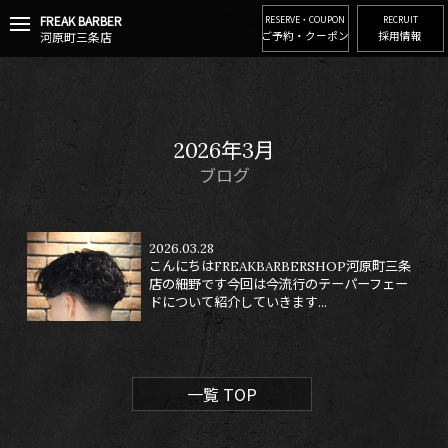
FREAK BARBER
t
RESERVE・COUPON
RECRUIT
河原町三条店
ご予約・クーポン
採用情報
o
g
g
l
e
n
2026年3月
a
v
ブログ
i
g
a
2026.03.28
t
こんにちはFREAKBARBERSHOP河原町三条
i
店の細野です今回は今流行のテーパーフェー
o
ドについて紹介していきます...
n
一覧 TOP