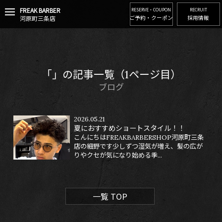
FREAK BARBER
t
RESERVE・COUPON
RECRUIT
河原町三条店
ご予約・クーポン
採用情報
o
g
g
l
e
n
「」の記事一覧（1ページ目）
a
v
ブログ
i
g
a
2026.05.21
t
夏におすすめショートスタイル！！
i
こんにちはFREAKBARBERSHOP河原町三条
o
店の細野です少しずつ湿気が増え、髪の広が
n
りやクセが気になり始める季...
一覧 TOP