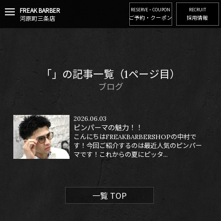
FREAK BARBER
t
RESERVE・COUPON
RECRUIT
河原町三条店
ご予約・クーポン
採用情報
o
g
g
l
e
n
「」の記事一覧（1ページ目）
a
v
ブログ
i
g
a
2026.06.03
t
ピンパーマの魅力！！
i
こんにちはFREAKBARBERSHOPの中村で
o
す！今回ご紹介するのは最近人気のピンパー
n
マです！これからの夏にピッタ...
一覧 TOP